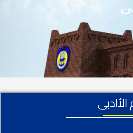
بى
الأادبى