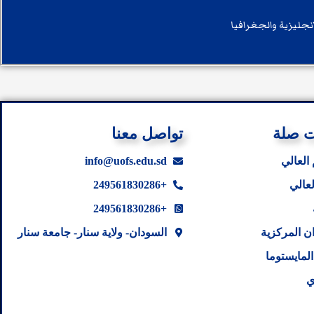
انجليزية والجغرافيا
ت صلة
تواصل معنا
 العالي
info@uofs.edu.sd
لعالي
+249561830286
+249561830286
ن المركزية
السودان- ولاية سنار- جامعة سنار
لمايستوما
ي