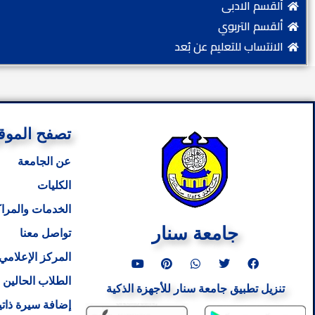
ألقسم الادبى
ألقسم التربوي
الانتساب للتعليم عن بُعد
تصفح الموق
عن الجامعة
الكليات
الخدمات والمراك
جامعة سنار
تواصل معنا
Y
P
W
T
F
المركز الإعلامي
o
i
h
w
a
u
n
a
i
c
الطلاب الحالين
تنزيل تطبيق جامعة سنار للأجهزة الذكية
t
t
t
t
e
u
e
s
t
b
إضافة سيرة ذاتي
b
r
a
e
o