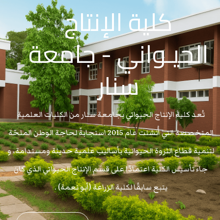
كلية الإنتاج
الحيـواني - جامعة
سنار
تُعد كلية الإنتاج الحيواني بجامعة سنار من الكليات العلمية
المتخصصة التي أُنشئت عام 2015 استجابةً لحاجة الوطن الملحّة
لتنمية قطاع الثروة الحيوانية بأساليب علمية حديثة ومستدامة، و
جاء تأسيس الكلية اعتمادًا على قسم الإنتاج الحيواني الذي كان
يتبع سابقًا لكلية الزراعة (أبو نعمة) .