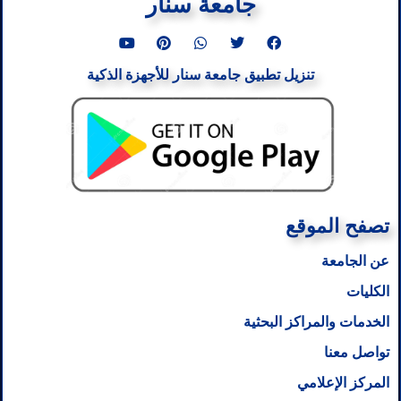
جامعة سنار
Y
P
W
T
F
o
i
h
w
a
u
n
a
i
c
تنزيل تطبيق جامعة سنار للأجهزة الذكية
t
t
t
t
e
u
e
s
t
b
b
r
a
e
o
e
e
p
r
o
s
p
k
t
تصفح الموقع
عن الجامعة
الكليات
الخدمات والمراكز البحثية
تواصل معنا
المركز الإعلامي