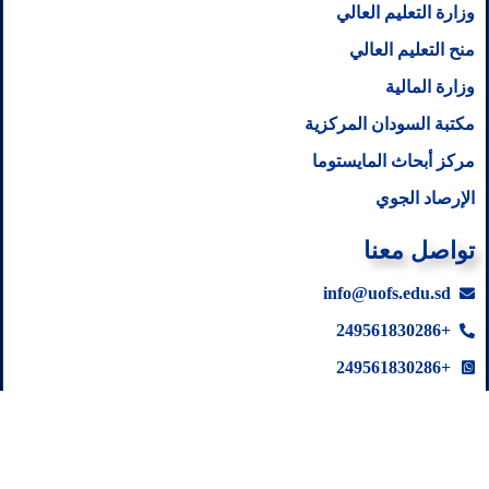
وزارة التعليم العالي
منح التعليم العالي
وزارة المالية
مكتبة السودان المركزية
مركز أبحاث المايستوما
الإرصاد الجوي
تواصل معنا
info@uofs.edu.sd
+249561830286
+249561830286
السودان- ولاية سنار- جامعة سنار
كل الحقوق محفوظة لموقع جامعة سنار© 2026