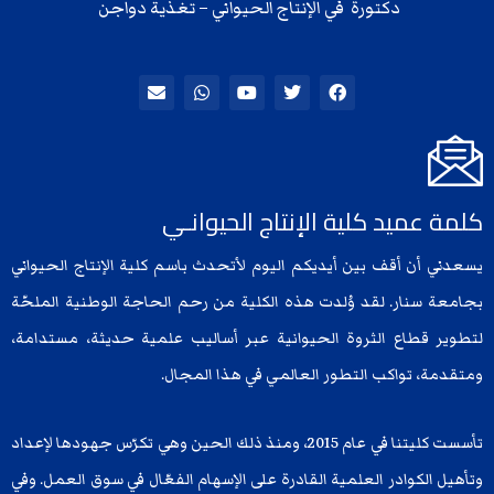
دكتورة في الإنتاج الحيواني – تغذية دواجن
E
W
Y
T
F
n
h
o
w
a
v
a
u
i
c
e
t
t
t
e
l
s
u
t
b
o
a
b
e
o
p
p
e
r
o
e
p
k
كلمة عميد كلية الإنتاج الحيوانـي
يسعدني أن أقف بين أيديكم اليوم لأتحدث باسم كلية الإنتاج الحيواني
بجامعة سنار. لقد وُلدت هذه الكلية من رحم الحاجة الوطنية الملحّة
لتطوير قطاع الثروة الحيوانية عبر أساليب علمية حديثة، مستدامة،
ومتقدمة، تواكب التطور العالمي في هذا المجال.
تأسست كليتنا في عام 2015، ومنذ ذلك الحين وهي تكرّس جهودها لإعداد
وتأهيل الكوادر العلمية القادرة على الإسهام الفعّال في سوق العمل. وفي