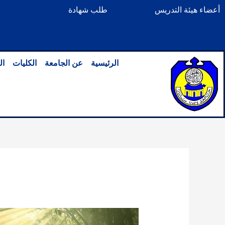
خطي
أعضاء هيئة التدريس
طلب شهادة
لى
لمحتوى
الرئيسية
عن الجامعة
الكليات
ال
بواسطة
mazin33
/
أكتوبر 6, 2025