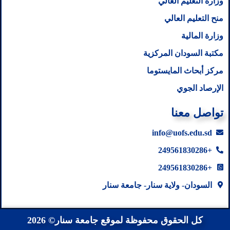
وزارة التعليم العالي
منح التعليم العالي
وزارة المالية
مكتبة السودان المركزية
مركز أبحاث المايستوما
الإرصاد الجوي
تواصل معنا
info@uofs.edu.sd
+249561830286
+249561830286
السودان- ولاية سنار- جامعة سنار
كل الحقوق محفوظة لموقع جامعة سنار© 2026