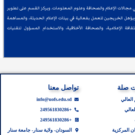
ي مجالات الإعلام والصحافة وعلوم المعلومات. ويركز القسم على تطوير
 ويؤهل الخريجين للعمل بفعالية في بيئات الإعلام الحديثة، والمساهمة
ة الإعلامية، والصحافة الأخلاقية، والاستخدام المسؤول لتقنيات
ت صلة
تواصل معنا
 العالي
info@uofs.edu.sd
لعالي
+249561830286
+249561830286
ن المركزية
السودان- ولاية سنار- جامعة سنار