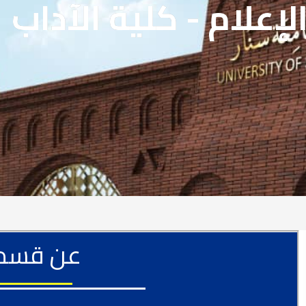
إعلام - كلية الآداب
عن قسم ا