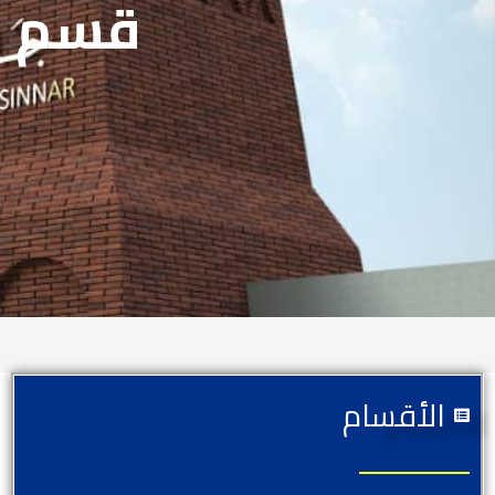
قسم ال
الأقسام