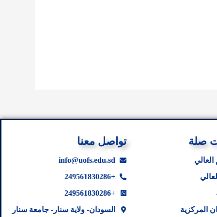
ت صلة
تواصل معنا
 العالي
info@uofs.edu.sd
لعالي
+249561830286
+249561830286
ن المركزية
السودان- ولاية سنار- جامعة سنار