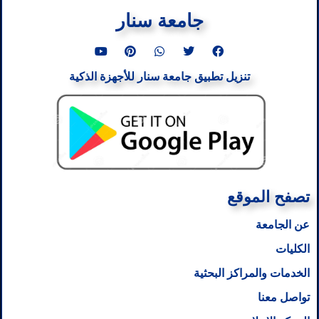
جامعة سنار
Y
P
W
T
F
o
i
h
w
a
u
n
a
i
c
تنزيل تطبيق جامعة سنار للأجهزة الذكية
t
t
t
t
e
u
e
s
t
b
b
r
a
e
o
e
e
p
r
o
s
p
k
t
تصفح الموقع
عن الجامعة
الكليات
الخدمات والمراكز البحثية
تواصل معنا